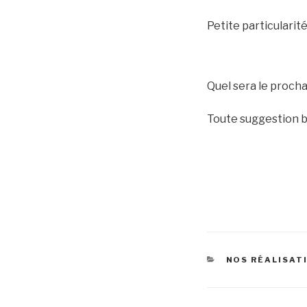
Petite particularité 
Quel sera le procha
Toute suggestion 
CATÉGORIES
NOS RÉALISAT