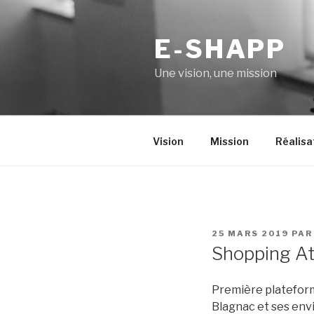
Aller
au
E-SHAPP
contenu
principal
Une vision, une mission
Vision
Mission
Réalisa
PUBLIÉ
25 MARS 2019
PA
LE
Shopping A
Première plateform
Blagnac et ses env