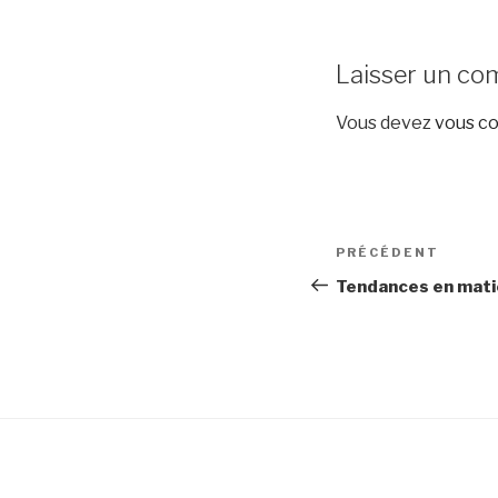
Laisser un co
Vous devez
vous c
Navigation
Article
PRÉCÉDENT
de
précédent
Tendances en mat
l’article