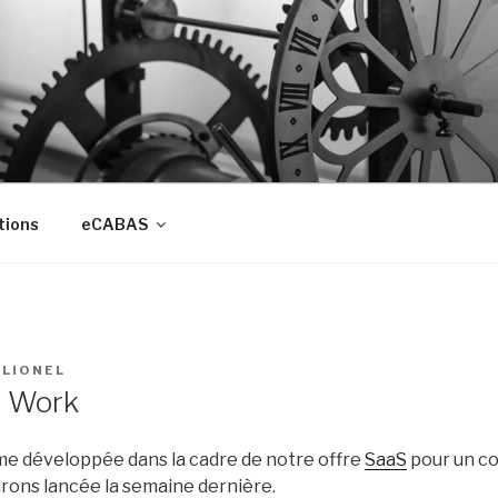
tions
eCABAS
R
LIONEL
t Work
e développée dans la cadre de notre offre
SaaS
pour un col
irons lancée la semaine dernière.