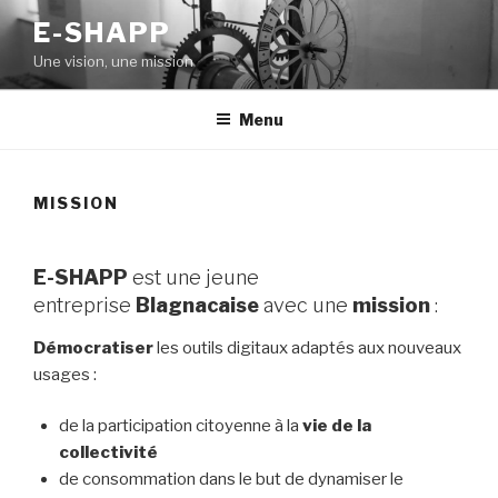
Aller
E-SHAPP
au
Une vision, une mission
contenu
principal
Menu
MISSION
E-SHAPP
est une jeune
entreprise
Blagnacaise
avec une
mission
:
Démocratiser
les outils digitaux adaptés aux nouveaux
usages :
de la participation citoyenne à la
vie de la
collectivité
de consommation dans le but de dynamiser le