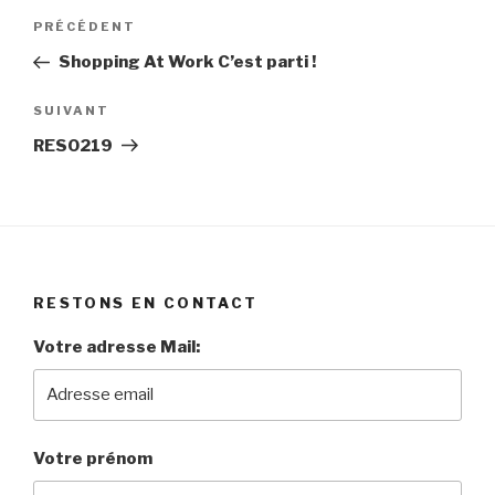
Navigation
Article
PRÉCÉDENT
de
précédent
Shopping At Work C’est parti !
l’article
Article
SUIVANT
suivant
RESO219
RESTONS EN CONTACT
Votre adresse Mail:
Votre prénom