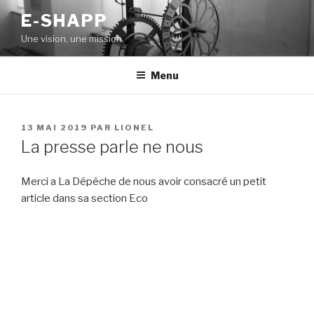
Aller
E-SHAPP
au
Une vision, une mission
contenu
principal
Menu
PUBLIÉ
13 MAI 2019
PAR
LIONEL
LE
La presse parle ne nous
Merci a La Dépêche de nous avoir consacré un petit
article dans sa section Eco