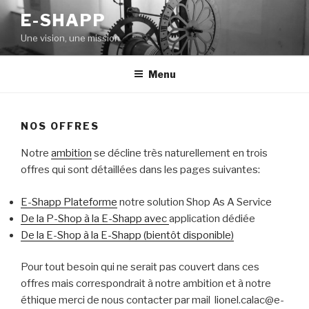
Aller
E-SHAPP
au
Une vision, une mission
contenu
principal
Menu
NOS OFFRES
Notre
ambition
se décline très naturellement en trois
offres qui sont détaillées dans les pages suivantes:
E-Shapp Plateforme
notre solution Shop As A Service
De la P-Shop à la E-Shapp avec
application dédiée
De la E-Shop à la E-Shapp (bientôt disponible)
Pour tout besoin qui ne serait pas couvert dans ces
offres mais correspondrait à notre ambition et à notre
éthique merci de nous contacter par mail lionel.calac@e-